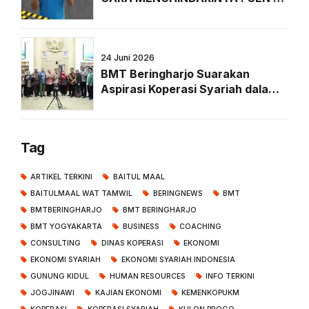
WAJIB TAHU!
24 Juni 2026
BMT Beringharjo Suarakan
Aspirasi Koperasi Syariah dalam
RDPU Forkopi Bersama Komisi VI
DPR RI di Senayan
Tag
ARTIKEL TERKINI
BAITUL MAAL
BAITULMAAL WAT TAMWIL
BERINGNEWS
BMT
BMTBERINGHARJO
BMT BERINGHARJO
BMT YOGYAKARTA
BUSINESS
COACHING
CONSULTING
DINAS KOPERASI
EKONOMI
EKONOMI SYARIAH
EKONOMI SYARIAH INDONESIA
GUNUNG KIDUL
HUMAN RESOURCES
INFO TERKINI
JOGJINAWI
KAJIAN EKONOMI
KEMENKOPUKM