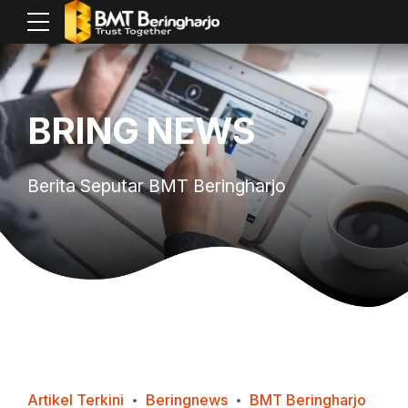
BRING NEWS
Berita Seputar BMT Beringharjo
Artikel Terkini
Beringnews
BMT Beringharjo