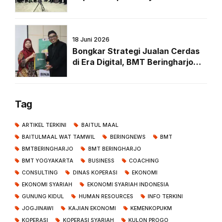
RDPU Forkopi Bersama Komisi VI
DPR RI di Senayan
18 Juni 2026
Bongkar Strategi Jualan Cerdas
di Era Digital, BMT Beringharjo
Hadirkan Doctorpreneur Untuk
Kembangkan Usaha Anggota
Tag
ARTIKEL TERKINI
BAITUL MAAL
BAITULMAAL WAT TAMWIL
BERINGNEWS
BMT
BMTBERINGHARJO
BMT BERINGHARJO
BMT YOGYAKARTA
BUSINESS
COACHING
CONSULTING
DINAS KOPERASI
EKONOMI
EKONOMI SYARIAH
EKONOMI SYARIAH INDONESIA
GUNUNG KIDUL
HUMAN RESOURCES
INFO TERKINI
JOGJINAWI
KAJIAN EKONOMI
KEMENKOPUKM
KOPERASI
KOPERASI SYARIAH
KULON PROGO