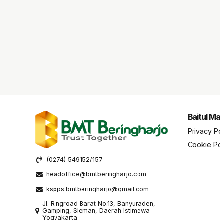
Baitul Ma
Privacy P
Cookie Po
(0274) 549152/157
headoffice@bmtberingharjo.com
kspps.bmtberingharjo@gmail.com
Jl. Ringroad Barat No.13, Banyuraden,
Gamping, Sleman, Daerah Istimewa
Yogyakarta