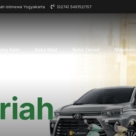
rah Istimewa Yogyakarta
(0274) 549152/157
tang Kami
Baitul Maal
Baitul Tamwil
Malioboro
riah