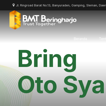
Jl. Ringroad Barat No.13, Banyuraden, Gamping, Sleman, Dae
Beranda
Ten
Bring
Oto Sya