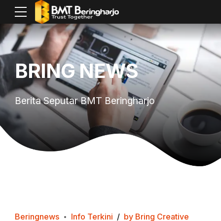
BRING NEWS
Berita Seputar BMT Beringharjo
Beringnews
Info Terkini
by Bring Creative