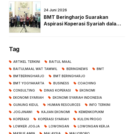
24 Juni 2026
BMT Beringharjo Suarakan
Aspirasi Koperasi Syariah dalam
RDPU Forkopi Bersama Komisi VI
DPR RI di Senayan
Tag
ARTIKEL TERKINI
BAITUL MAAL
BAITULMAAL WAT TAMWIL
BERINGNEWS
BMT
BMTBERINGHARJO
BMT BERINGHARJO
BMT YOGYAKARTA
BUSINESS
COACHING
CONSULTING
DINAS KOPERASI
EKONOMI
EKONOMI SYARIAH
EKONOMI SYARIAH INDONESIA
GUNUNG KIDUL
HUMAN RESOURCES
INFO TERKINI
JOGJINAWI
KAJIAN EKONOMI
KEMENKOPUKM
KOPERASI
KOPERASI SYARIAH
KULON PROGO
LOWKER JOGJA
LOWONGAN
LOWONGAN KERJA
MA'RUF AMIN
MALAYSIA
MALIOBORO