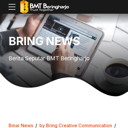
BRING NEWS
Berita Seputar BMT Beringharjo
Binar News
by Bring Creative Communication