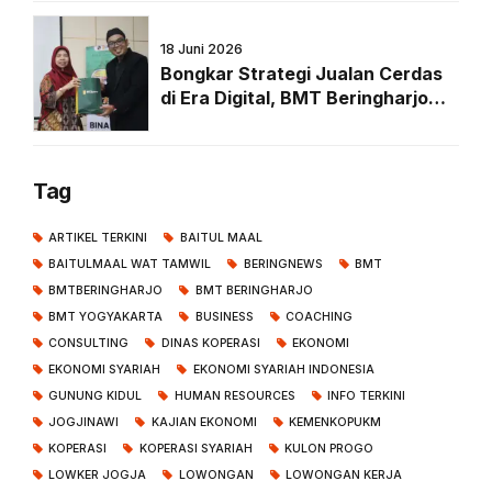
DPR RI di Senayan
18 Juni 2026
Bongkar Strategi Jualan Cerdas
di Era Digital, BMT Beringharjo
Hadirkan Doctorpreneur Untuk
Kembangkan Usaha Anggota
Tag
ARTIKEL TERKINI
BAITUL MAAL
BAITULMAAL WAT TAMWIL
BERINGNEWS
BMT
BMTBERINGHARJO
BMT BERINGHARJO
BMT YOGYAKARTA
BUSINESS
COACHING
CONSULTING
DINAS KOPERASI
EKONOMI
EKONOMI SYARIAH
EKONOMI SYARIAH INDONESIA
GUNUNG KIDUL
HUMAN RESOURCES
INFO TERKINI
JOGJINAWI
KAJIAN EKONOMI
KEMENKOPUKM
KOPERASI
KOPERASI SYARIAH
KULON PROGO
LOWKER JOGJA
LOWONGAN
LOWONGAN KERJA