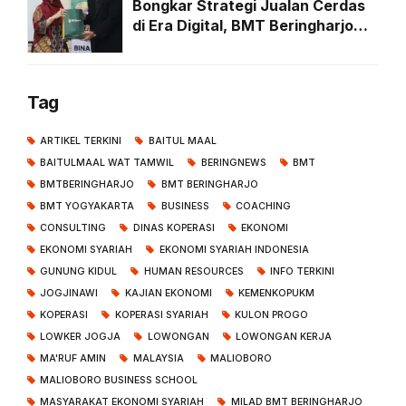
Bongkar Strategi Jualan Cerdas
di Era Digital, BMT Beringharjo
Hadirkan Doctorpreneur Untuk
Kembangkan Usaha Anggota
Tag
ARTIKEL TERKINI
BAITUL MAAL
BAITULMAAL WAT TAMWIL
BERINGNEWS
BMT
BMTBERINGHARJO
BMT BERINGHARJO
BMT YOGYAKARTA
BUSINESS
COACHING
CONSULTING
DINAS KOPERASI
EKONOMI
EKONOMI SYARIAH
EKONOMI SYARIAH INDONESIA
GUNUNG KIDUL
HUMAN RESOURCES
INFO TERKINI
JOGJINAWI
KAJIAN EKONOMI
KEMENKOPUKM
KOPERASI
KOPERASI SYARIAH
KULON PROGO
LOWKER JOGJA
LOWONGAN
LOWONGAN KERJA
MA'RUF AMIN
MALAYSIA
MALIOBORO
MALIOBORO BUSINESS SCHOOL
MASYARAKAT EKONOMI SYARIAH
MILAD BMT BERINGHARJO