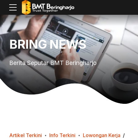
BRING NEWS
Berita Seputar BMT Beringharjo
Artikel Terkini
Info Terkini
Lowongan Kerja