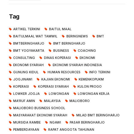
DPR RI di Senayan
Tag
ARTIKEL TERKINI
BAITUL MAAL
BAITULMAAL WAT TAMWIL
BERINGNEWS
BMT
BMTBERINGHARJO
BMT BERINGHARJO
BMT YOGYAKARTA
BUSINESS
COACHING
CONSULTING
DINAS KOPERASI
EKONOMI
EKONOMI SYARIAH
EKONOMI SYARIAH INDONESIA
GUNUNG KIDUL
HUMAN RESOURCES
INFO TERKINI
JOGJINAWI
KAJIAN EKONOMI
KEMENKOPUKM
KOPERASI
KOPERASI SYARIAH
KULON PROGO
LOWKER JOGJA
LOWONGAN
LOWONGAN KERJA
MA'RUF AMIN
MALAYSIA
MALIOBORO
MALIOBORO BUSINESS SCHOOL
MASYARAKAT EKONOMI SYARIAH
MILAD BMT BERINGHARJO
MURSIDA RAMBE
NGAWI
PASAR BERINGHARJO
PEMBERDAYAAN
RAPAT ANGGOTA TAHUNAN