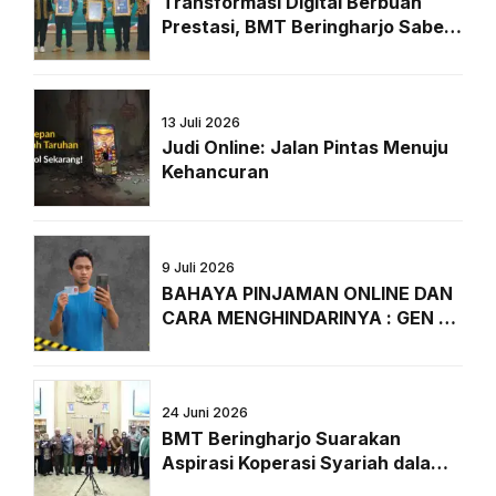
Transformasi Digital Berbuah
Prestasi, BMT Beringharjo Sabet
Penghargaan Bergengsi dari
Majalah Peluang
13 Juli 2026
Judi Online: Jalan Pintas Menuju
Kehancuran
9 Juli 2026
BAHAYA PINJAMAN ONLINE DAN
CARA MENGHINDARINYA : GEN Z
WAJIB TAHU!
24 Juni 2026
BMT Beringharjo Suarakan
Aspirasi Koperasi Syariah dalam
RDPU Forkopi Bersama Komisi VI