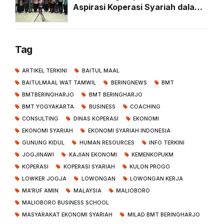
Aspirasi Koperasi Syariah dalam
RDPU Forkopi Bersama Komisi VI
DPR RI di Senayan
Tag
ARTIKEL TERKINI
BAITUL MAAL
BAITULMAAL WAT TAMWIL
BERINGNEWS
BMT
BMTBERINGHARJO
BMT BERINGHARJO
BMT YOGYAKARTA
BUSINESS
COACHING
CONSULTING
DINAS KOPERASI
EKONOMI
EKONOMI SYARIAH
EKONOMI SYARIAH INDONESIA
GUNUNG KIDUL
HUMAN RESOURCES
INFO TERKINI
JOGJINAWI
KAJIAN EKONOMI
KEMENKOPUKM
KOPERASI
KOPERASI SYARIAH
KULON PROGO
LOWKER JOGJA
LOWONGAN
LOWONGAN KERJA
MA'RUF AMIN
MALAYSIA
MALIOBORO
MALIOBORO BUSINESS SCHOOL
MASYARAKAT EKONOMI SYARIAH
MILAD BMT BERINGHARJO