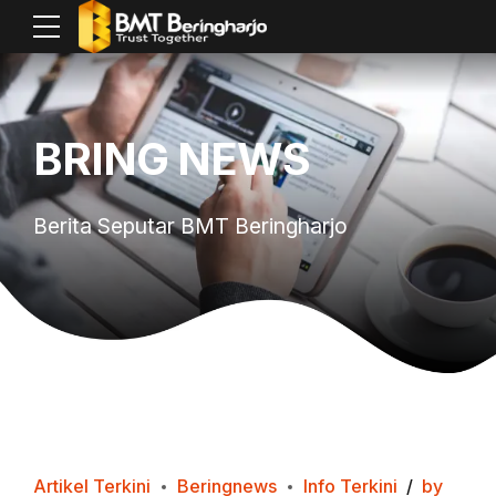
BRING NEWS
Berita Seputar BMT Beringharjo
Artikel Terkini
Beringnews
Info Terkini
by