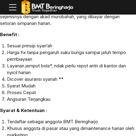
Bring Murabahah Perlengkapan Rumah
adalah pembiayaan
pembelian perlengkapan rumah tangga, alat elektronik dan
sejenisnya dengan akad murobahah, yang dibayar dengan
setoran simpanan harian.
Benefit :
Sesuai prinsip syari’ah
Harga fix tanpa pengaruh suku bunga sampai jatuh tempo
pembiayaan
Layanan jemput bola*, ndak perlu repot antri di kantor dan
nyicil harian
Dicover asuransi syariah **
Syarat Mudah
Proses Cepat
Angsuran Terjangkau
Syarat & Ketentuan :
Terdaftar sebagai anggota BMT Beringharjo
Khusus anggota di pasar atau yang dimaintenance harian oleh
marketing